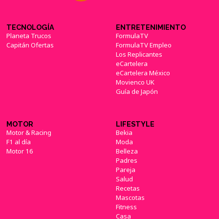
TECNOLOGÍA
ENTRETENIMIENTO
Planeta Trucos
FormulaTV
Capitán Ofertas
FormulaTV Empleo
Los Replicantes
eCartelera
eCartelera México
Movienco UK
Guía de Japón
MOTOR
LIFESTYLE
Motor & Racing
Bekia
F1 al día
Moda
Motor 16
Belleza
Padres
Pareja
Salud
Recetas
Mascotas
Fitness
Casa