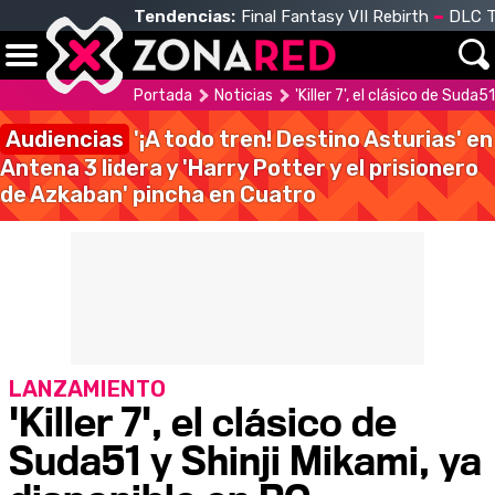
Tendencias:
Final Fantasy VII Rebirth
DLC T
Portada
Noticias
'Killer 7', el clásico de Suda
Audiencias
'¡A todo tren! Destino Asturias' en
Antena 3 lidera y 'Harry Potter y el prisionero
de Azkaban' pincha en Cuatro
LANZAMIENTO
'Killer 7', el clásico de
Suda51 y Shinji Mikami, ya