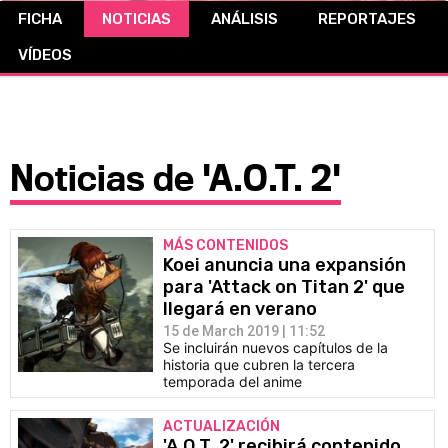
FICHA
NOTICIAS
ANÁLISIS
REPORTAJES
CÓMICS
VÍDEOS
MANGA
Noticias de 'A.O.T. 2'
MÁS CONTENIDOS
Koei anuncia una expansión
para 'Attack on Titan 2' que
llegará en verano
15 de March 2019 | 11:52
Se incluirán nuevos capítulos de la
historia que cubren la tercera
temporada del anime
ACTUALIZACIÓN
'A.O.T. 2' recibirá contenido