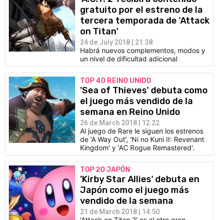
gratuito por el estreno de la
tercera temporada de 'Attack
on Titan'
24 de July 2018 | 21:38
Habrá nuevos complementos, modos y
un nivel de dificultad adicional
TOP 40 REINO UNIDO
'Sea of Thieves' debuta como
el juego más vendido de la
semana en Reino Unido
26 de March 2018 | 12:22
Al juego de Rare le siguen los estrenos
de 'A Way Out', 'Ni no Kuni II: Revenant
Kingdom' y 'AC Rogue Remastered'.
TOP 20 JAPÓN
'Kirby Star Allies' debuta en
Japón como el juego más
vendido de la semana
21 de March 2018 | 14:50
'Attack on Titan 2' es el otro gran