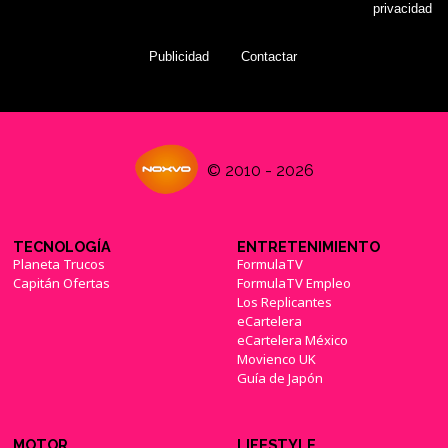
privacidad
Publicidad
Contactar
© 2010 - 2026
TECNOLOGÍA
ENTRETENIMIENTO
Planeta Trucos
FormulaTV
Capitán Ofertas
FormulaTV Empleo
Los Replicantes
eCartelera
eCartelera México
Movienco UK
Guía de Japón
MOTOR
LIFESTYLE