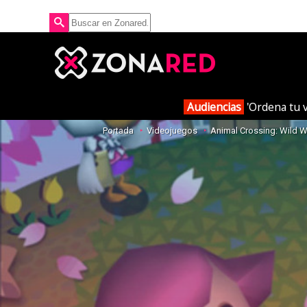
Audiencias
'Ordena tu v
Portada
Videojuegos
Animal Crossing: Wild W