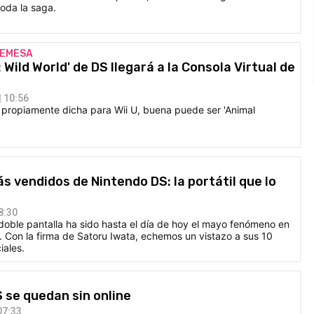
oda la saga.
REMESA
 Wild World' de DS llegará a la Consola Virtual de
 10:56
a propiamente dicha para Wii U, buena puede ser 'Animal
s vendidos de Nintendo DS: la portátil que lo
8:30
 doble pantalla ha sido hasta el día de hoy el mayo fenómeno en
o. Con la firma de Satoru Iwata, echemos un vistazo a sus 10
iales.
S se quedan sin online
07:33