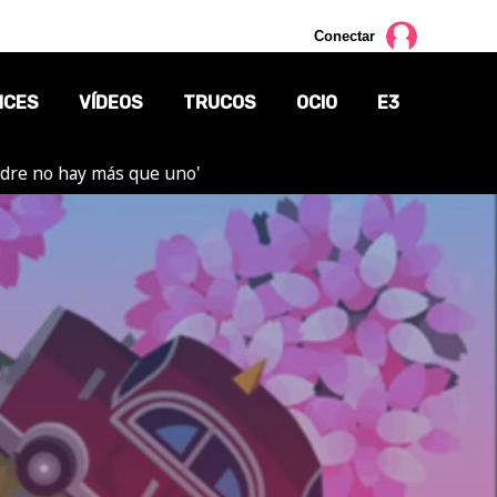
Conectar
NCES
VÍDEOS
TRUCOS
OCIO
E3
adre no hay más que uno'
CINE
TV
CÓMICS
MANGA