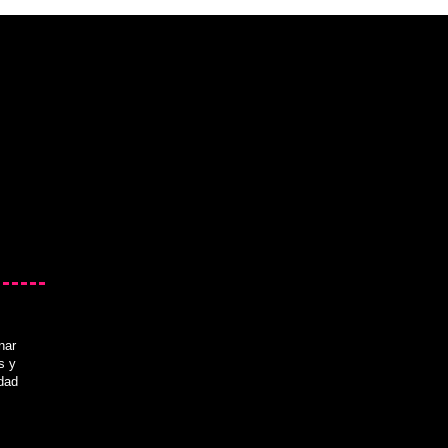
nar
s y
idad