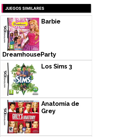
JUEGOS SIMILARES
Barbie
DreamhouseParty
Los Sims 3
Anatomía de
Grey