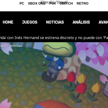
{literal}
{/literal}
PC
XBOX ONE
PS4
SWITCH
RETRO
HOME
JUEGOS
NOTICIAS
ANÁLISIS
AVA
ida' con Inés Hernand se estrena discreto y no puede con 'P
OPINIÓN
orld
Noticias
REPORTAJES