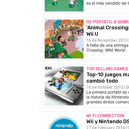
es el más vendido de t
DE PORTÁTIL A SOB
'Animal Crossing:
Wii U
16 de November 2015 |
A falta de una entreg
Crossing: Wild World'.
TOP SELLING GAMES
Top-10 juegos má
cambió todo
10 de October 2015 | 0
La primera portátil de
la historia de Nintend
grandes éxitos comerc
WI-FI CONNECTION
Wii y Nintendo D
27 de February 2014 | 