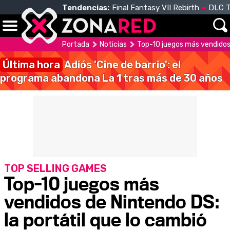
Tendencias:
Final Fantasy VII Rebirth
DLC T
Portada
Noticias
Top-10 juegos más vendidos 
Última hora
Adiós 'Cine de barrio': el
programa abandona La 1 tras más de 30 años
TOP SELLING GAMES
Top-10 juegos más
vendidos de Nintendo DS:
la portátil que lo cambió