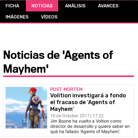
FICHA
NOTICIAS
ANÁLISIS
AVANCES
CÓMICS
IMÁGENES
VÍDEOS
MANGA
Noticias de 'Agents of
Mayhem'
POST-MORTEM
Volition investigará a fondo
el fracaso de 'Agents of
Mayhem'
10 de October 2017 | 17:22
Jim Boone ha vuelto a Voltion como
director de desarrollo y quiere saber en
qué ha fallado 'Agents of Mayhem'.