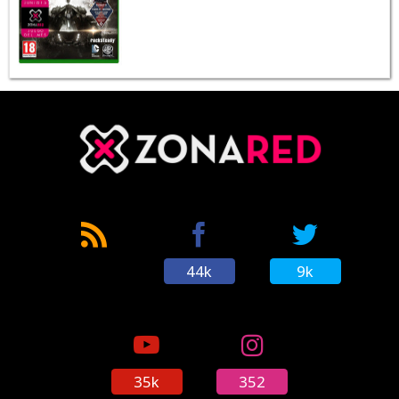
44k
9k
35k
352