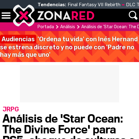
Tendencias:
Final Fantasy VII Rebirth
DLC T
Portada
Análisis
Análisis de 'Star Ocean: The 
Audiencias
'Ordena tu vida' con Inés Hernand
se estrena discreto y no puede con 'Padre no
hay más que uno'
JRPG
Análisis de 'Star Ocean:
The Divine Force' para