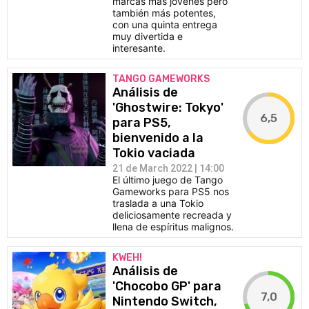
marcas más jóvenes pero
también más potentes,
con una quinta entrega
muy divertida e
interesante.
TANGO GAMEWORKS
Análisis de
'Ghostwire: Tokyo'
6,5
para PS5,
bienvenido a la
Tokio vaciada
21 de March 2022 | 14:00
El último juego de Tango
Gameworks para PS5 nos
traslada a una Tokio
deliciosamente recreada y
llena de espíritus malignos.
KWEH!
Análisis de
'Chocobo GP' para
7,0
Nintendo Switch,