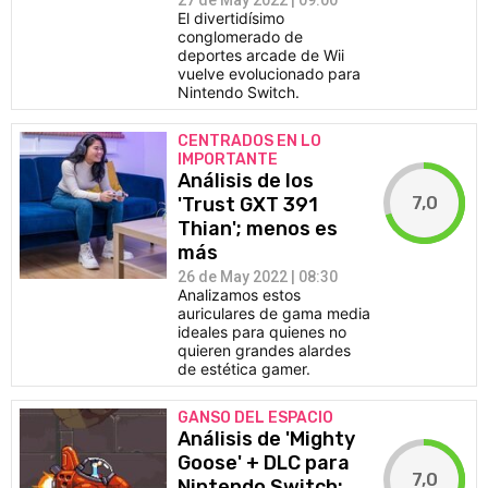
27 de May 2022 | 09:00
El divertidísimo
conglomerado de
deportes arcade de Wii
vuelve evolucionado para
Nintendo Switch.
CENTRADOS EN LO
IMPORTANTE
Análisis de los
7,0
'Trust GXT 391
Thian'; menos es
más
26 de May 2022 | 08:30
Analizamos estos
auriculares de gama media
ideales para quienes no
quieren grandes alardes
de estética gamer.
GANSO DEL ESPACIO
Análisis de 'Mighty
Goose' + DLC para
7,0
Nintendo Switch;