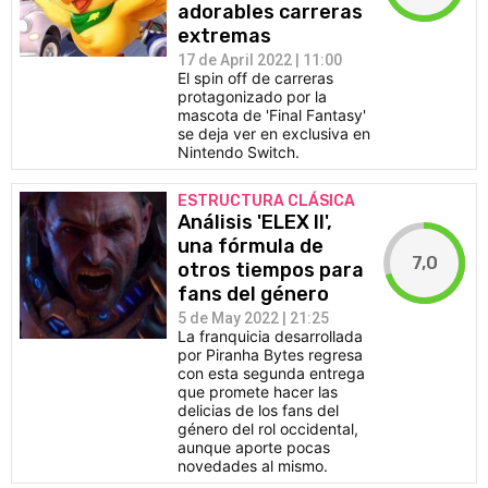
adorables carreras
extremas
17 de April 2022 | 11:00
El spin off de carreras
protagonizado por la
mascota de 'Final Fantasy'
se deja ver en exclusiva en
Nintendo Switch.
ESTRUCTURA CLÁSICA
Análisis 'ELEX II',
una fórmula de
7,0
otros tiempos para
fans del género
5 de May 2022 | 21:25
La franquicia desarrollada
por Piranha Bytes regresa
con esta segunda entrega
que promete hacer las
delicias de los fans del
género del rol occidental,
aunque aporte pocas
novedades al mismo.