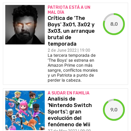
PATRIOTA ESTÁ A UN
MAL DÍA
Crítica de 'The
8,0
Boys' 3x01, 3x02 y
3x03, un arranque
brutal de
temporada
2 de June 2022 | 19:00
La tercera temporada de
'The Boys' se estrena en
Amazon Prime con más
sangre, conflictos morales
y un Patriota a punto de
perder la cabeza.
A SUDAR EN FAMILIA
Analisis de
'Nintendo Switch
9,0
Sports'; gran
evolución del
fenómeno de Wii