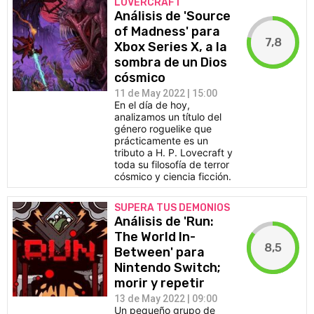
LOVERCRAFT
Análisis de 'Source
of Madness' para
7,8
Xbox Series X, a la
sombra de un Dios
cósmico
11 de May 2022 | 15:00
En el día de hoy,
analizamos un título del
género roguelike que
prácticamente es un
tributo a H. P. Lovecraft y
toda su filosofía de terror
cósmico y ciencia ficción.
SUPERA TUS DEMONIOS
Análisis de 'Run:
The World In-
8,5
Between' para
Nintendo Switch;
morir y repetir
13 de May 2022 | 09:00
Un pequeño grupo de