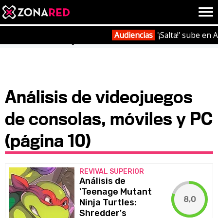
{literal}
{/literal}
Conec
Audiencias
'¡Salta!' sube en 
Portada
Análisis
Página 10
JUEGOS
HOME
Análisis de videojuegos
de consolas, móviles y PC
NOTICIAS
ANÁLISIS
(página 10)
OPINIÓN
AVANCES
VÍDEOS
REPORTAJES
TRUCOS
OCIO
REVIVAL SUPERIOR
Análisis de
CINE
E3
'Teenage Mutant
8,0
Ninja Turtles:
TV
Shredder's