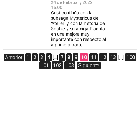
24 de February 2022 |
15:00
Gust continúa con la
subsaga Mysterious de
'Atelier' y con la historia de
Sophie y su amiga Plachta
en una mejora muy
importante con respecto al
a primera parte.
1
2
3
4
[...]
7
8
9
10
11
12
13
[...]
100
Anterior
101
102
103
Siguiente