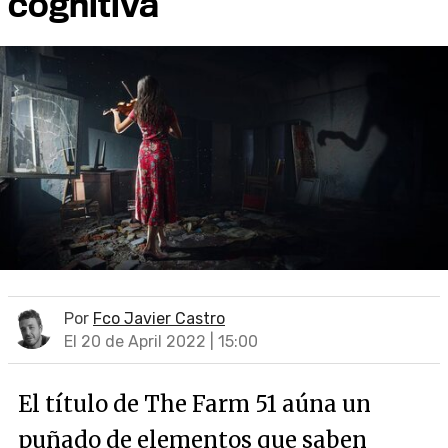
cognitiva
Por
Fco Javier Castro
El 20 de April 2022 | 15:00
El título de The Farm 51 aúna un
puñado de elementos que saben