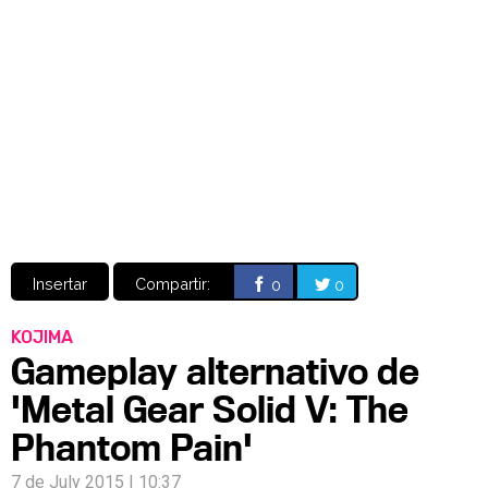
Video
CÓMICS
MANGA
Insertar
Compartir:
0
0
KOJIMA
Gameplay alternativo de
'Metal Gear Solid V: The
Phantom Pain'
7 de July 2015 | 10:37