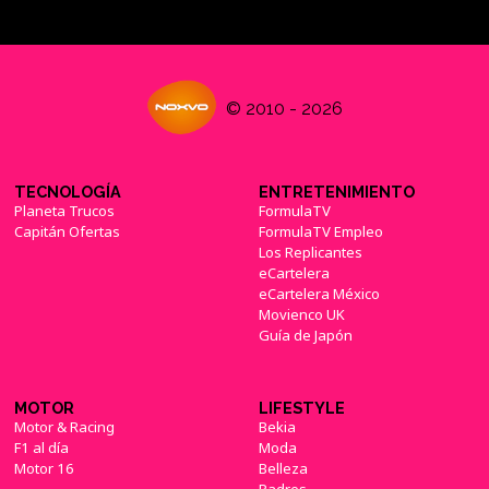
Kojima muestra un gameplay alternativo de la
© 2010 - 2026
demo del E3 de 'Metal Gear Solid V: The
Phantom Pain'
(07/07/2015)
TECNOLOGÍA
ENTRETENIMIENTO
Planeta Trucos
FormulaTV
Capitán Ofertas
FormulaTV Empleo
Los Replicantes
eCartelera
El productor de 'Metal Gear Solid V' niega que
eCartelera México
haya downgrade en el juego
(09/07/2015)
Movienco UK
Guía de Japón
MOTOR
LIFESTYLE
Motor & Racing
Bekia
F1 al día
Moda
Motor 16
Belleza
Padres