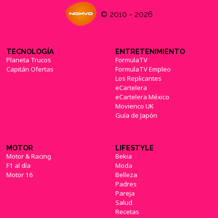
© 2010 - 2026
TECNOLOGÍA
ENTRETENIMIENTO
Planeta Trucos
FormulaTV
Capitán Ofertas
FormulaTV Empleo
Los Replicantes
eCartelera
eCartelera México
Movienco UK
Guía de Japón
MOTOR
LIFESTYLE
Motor & Racing
Bekia
F1 al día
Moda
Motor 16
Belleza
Padres
Pareja
Salud
Recetas