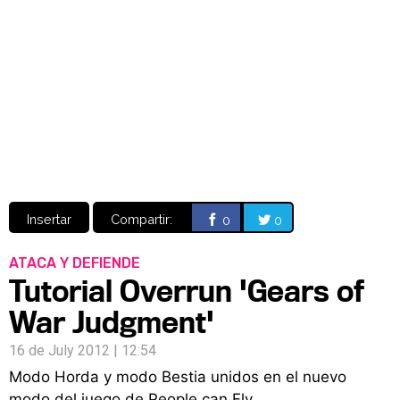
Video
CÓMICS
MANGA
Insertar
Compartir:
0
0
ATACA Y DEFIENDE
Tutorial Overrun 'Gears of
War Judgment'
16 de July 2012 | 12:54
Modo Horda y modo Bestia unidos en el nuevo
modo del juego de People can Fly