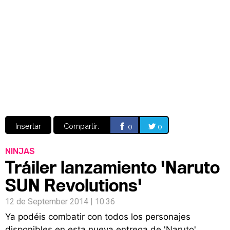
Video
CÓMICS
MANGA
Insertar
Compartir:
0
0
NINJAS
Tráiler lanzamiento 'Naruto
SUN Revolutions'
12 de September 2014 | 10:36
Ya podéis combatir con todos los personajes
disponibles en esta nueva entrega de 'Naruto'