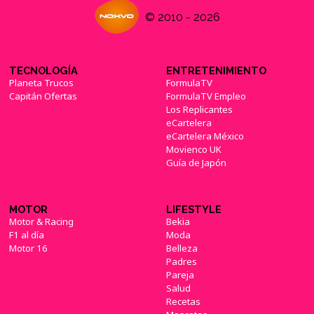
© 2010 - 2026
TECNOLOGÍA
ENTRETENIMIENTO
Planeta Trucos
FormulaTV
Capitán Ofertas
FormulaTV Empleo
Los Replicantes
eCartelera
eCartelera México
Movienco UK
Guía de Japón
MOTOR
LIFESTYLE
Motor & Racing
Bekia
F1 al día
Moda
Motor 16
Belleza
Padres
Pareja
Salud
Recetas