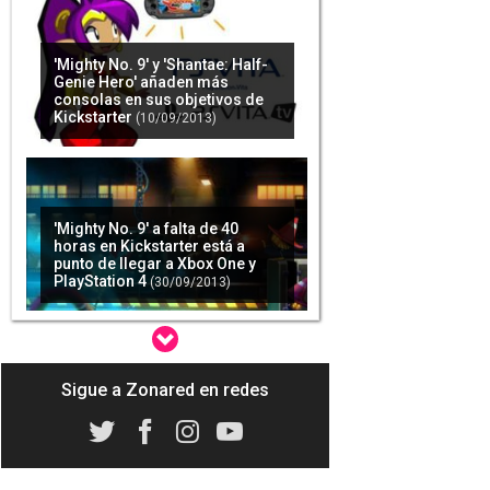
'Mighty No. 9' y 'Shantae: Half-
Genie Hero' añaden más
consolas en sus objetivos de
Kickstarter
(10/09/2013)
'Mighty No. 9' a falta de 40
horas en Kickstarter está a
punto de llegar a Xbox One y
PlayStation 4
(30/09/2013)
'Mighty No. 9' termina su
Sigue a Zonared en redes
campaña en Kickstarter con
todos los objetivos cumplidos
y más de 4 millones de dólares
(02/10/2013)