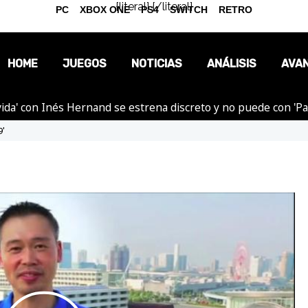
{literal}
{/literal}
PC
XBOX ONE
PS4
SWITCH
RETRO
HOME
JUEGOS
NOTICIAS
ANÁLISIS
AVA
ida' con Inés Hernand se estrena discreto y no puede con 'P
OPINIÓN
9'
REPORTAJES