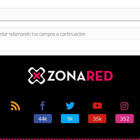
ntar rellenando los campos a continuación.
44k
9k
35k
352