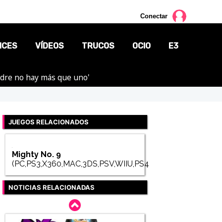
Conectar
NCES
VÍDEOS
TRUCOS
OCIO
E3
adre no hay más que uno'
CINE
TV
JUEGOS RELACIONADOS
CÓMICS
MANGA
Mighty No. 9
(PC,PS3,X360,MAC,3DS,PSV,WIIU,PS4,XONE)
NOTICIAS RELACIONADAS