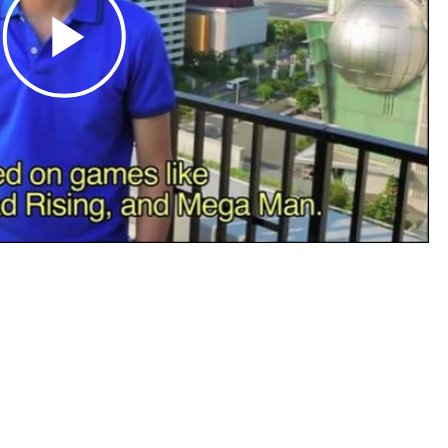
Play
Video