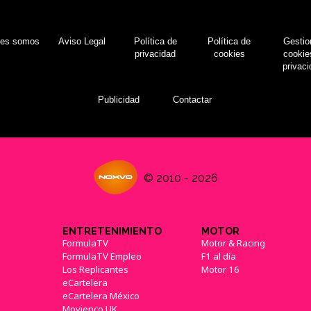
nes somos
Aviso Legal
Política de
Política de
Gestio
privacidad
cookies
cookie
privac
Publicidad
Contactar
© 2010 - 2026
ENTRETENIMIENTO
MOTOR
FormulaTV
Motor & Racing
FormulaTV Empleo
F1 al día
Los Replicantes
Motor 16
eCartelera
eCartelera México
Movienco UK