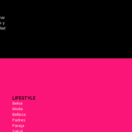
nar
s y
idad
LIFESTYLE
Bekia
Moda
Belleza
Padres
Pareja
Salud