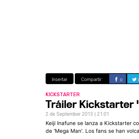
Insertar
Compartir:
0
KICKSTARTER
Tráiler Kickstarter 
2 de September 2013 | 21:01
Keiji Inafune se lanza a Kickstarter
de 'Mega Man'. Los fans se han volc