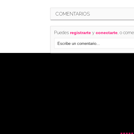
COMENTARIOS
Puedes
y
, o come
registrarte
conectarte