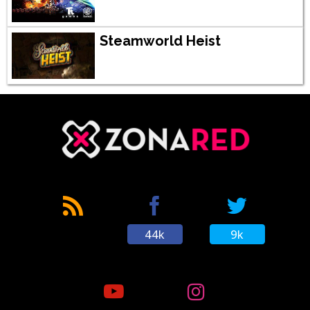
Steamworld Heist
44k
9k