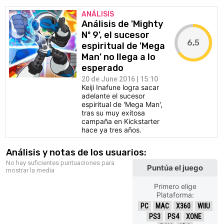
ANÁLISIS
Análisis de 'Mighty
Nº 9', el sucesor
6,5
espiritual de 'Mega
Man' no llega a lo
esperado
20 de June 2016 | 15:10
Keiji Inafune logra sacar
adelante el sucesor
espiritual de 'Mega Man',
tras su muy exitosa
campaña en Kickstarter
hace ya tres años.
Análisis y notas de los usuarios:
No hay suficientes puntuaciones para
Puntúa el juego
mostrar la media
Primero elige
Plataforma:
PC
MAC
X360
WIIU
PS3
PS4
XONE