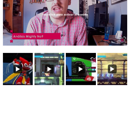
Haz click para activar el sonido
Loaded
:
6.69%
/
Unmute