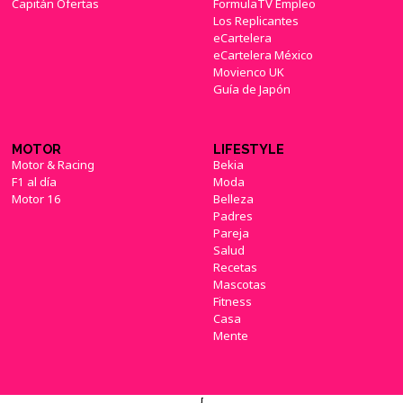
Capitán Ofertas
FormulaTV Empleo
Los Replicantes
eCartelera
eCartelera México
Movienco UK
Guía de Japón
MOTOR
LIFESTYLE
Motor & Racing
Bekia
F1 al día
Moda
Motor 16
Belleza
Padres
Pareja
Salud
Recetas
Mascotas
Fitness
Casa
Mente