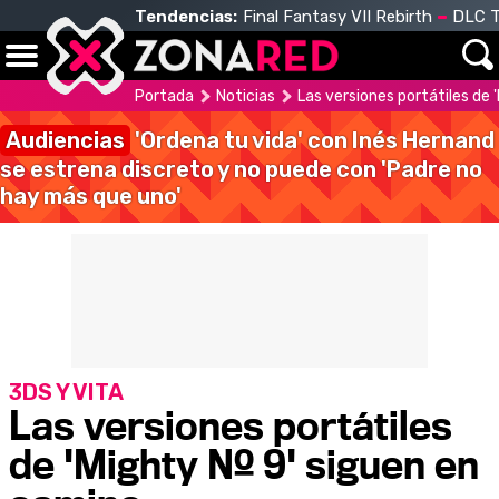
Tendencias:
Final Fantasy VII Rebirth
DLC T
Portada
Noticias
Las versiones portátiles de 
Audiencias
'Ordena tu vida' con Inés Hernand
se estrena discreto y no puede con 'Padre no
hay más que uno'
3DS Y VITA
Las versiones portátiles
de 'Mighty Nº 9' siguen en