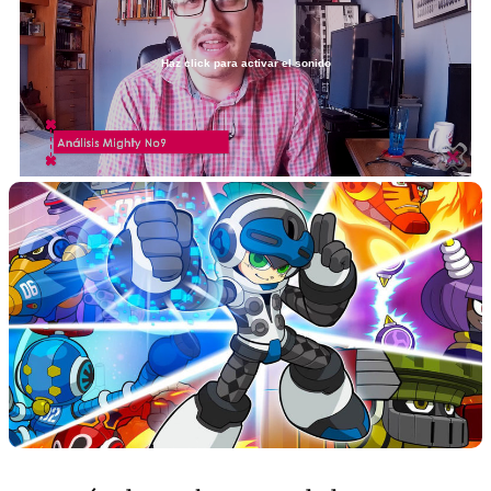
Haz click para activar el sonido
Loaded
:
6.69%
/
Unmute