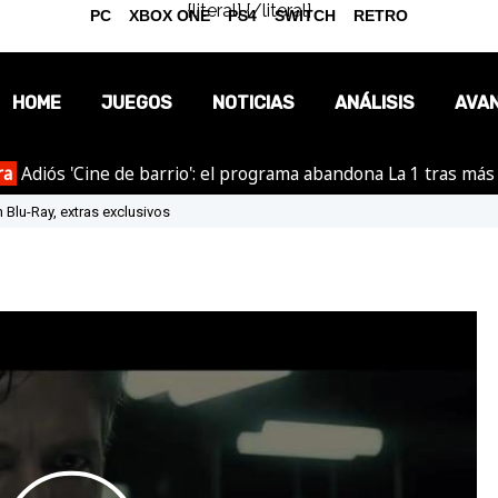
{literal}
{/literal}
PC
XBOX ONE
PS4
SWITCH
RETRO
HOME
JUEGOS
NOTICIAS
ANÁLISIS
AVA
ra
Adiós 'Cine de barrio': el programa abandona La 1 tras más
OPINIÓN
 Blu-Ray, extras exclusivos
REPORTAJES