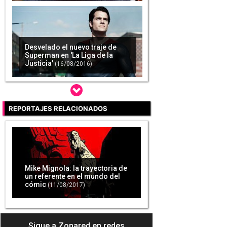
Desvelado el nuevo traje de
Superman en 'La Liga de la
Justicia'
(16/08/2016)
REPORTAJES RELACIONADOS
Dos nuevos juegos de 'Batman'
y 'Escuadrón Suicida' podrían
estar en desarrollo en Warner
Bros
(12/09/2016)
Mike Mignola: la trayectoria de
un referente en el mundo del
cómic
(11/08/2017)
Tyler Hoechlin aparece como
Superman en la nueva promo
de 'Supergirl'
(20/09/2016)
Sigue a Zonared en redes