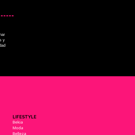
nar
s y
idad
LIFESTYLE
Bekia
Moda
Belleza