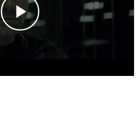
Play
Video