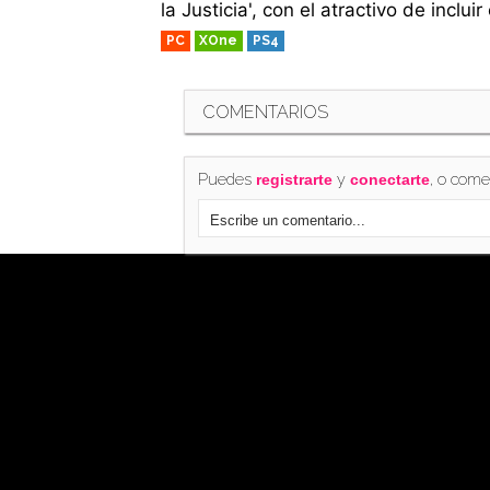
la Justicia', con el atractivo de inclui
PC
XOne
PS4
COMENTARIOS
Puedes
y
, o come
registrarte
conectarte