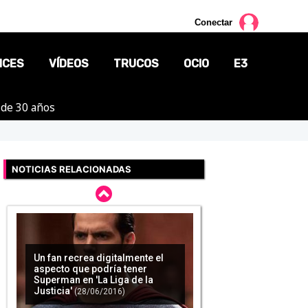
Conectar
NCES
VÍDEOS
TRUCOS
OCIO
E3
 de 30 años
CINE
TV
NOTICIAS RELACIONADAS
CÓMICS
MANGA
Un fan recrea digitalmente el
aspecto que podría tener
Superman en 'La Liga de la
Justicia'
(28/06/2016)