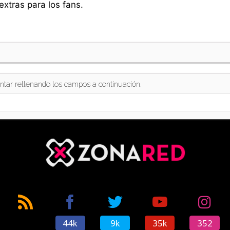
r extras para los fans.
ntar rellenando los campos a continuación.
44k
9k
35k
352