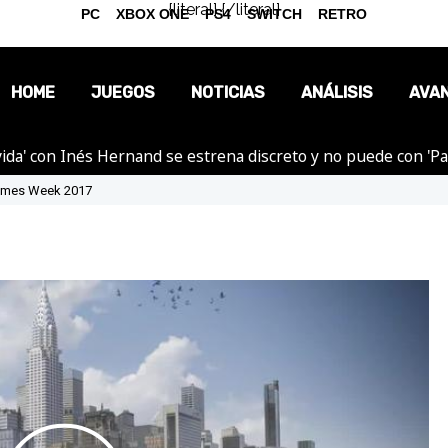
{literal}
{/literal}
PC
XBOX ONE
PS4
SWITCH
RETRO
HOME
JUEGOS
NOTICIAS
ANÁLISIS
AVA
ida' con Inés Hernand se estrena discreto y no puede con 'P
OPINIÓN
 Games Week 2017
REPORTAJES