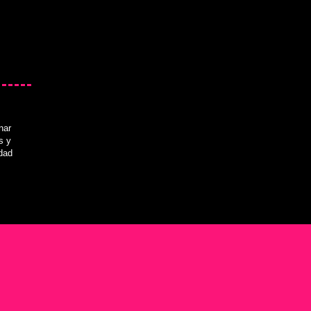
nar
s y
idad