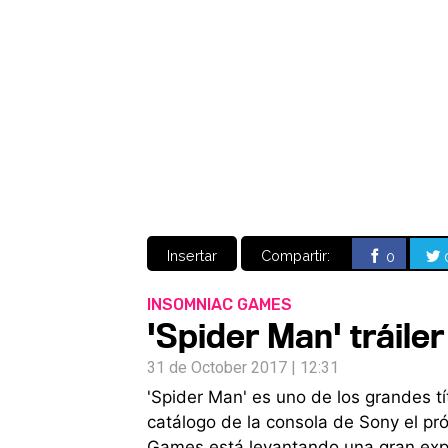
Insertar
Compartir:
0
INSOMNIAC GAMES
'Spider Man' tráil
31 de October 2017 | 12:31
'Spider Man' es uno de los grandes tí
catálogo de la consola de Sony el pr
Games está levantando una gran expe