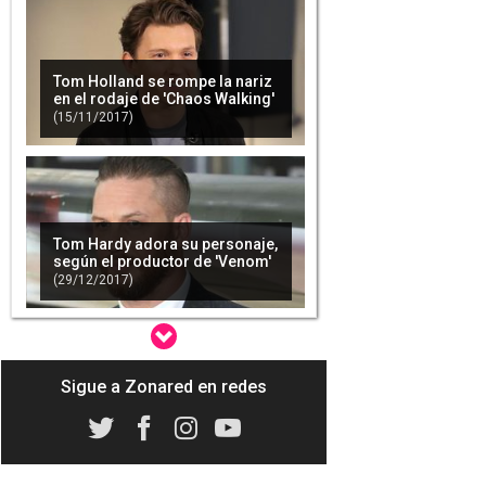
Tom Holland se rompe la nariz
en el rodaje de 'Chaos Walking'
(15/11/2017)
Tom Hardy adora su personaje,
según el productor de 'Venom'
(29/12/2017)
Sigue a Zonared en redes
'Spider-Man' ya tiene fecha de
lanzamiento para PS4
(04/04/2018)