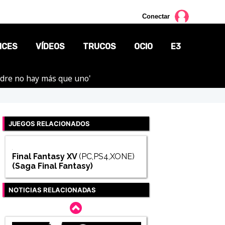
Conectar
NCES
VÍDEOS
TRUCOS
OCIO
E3
adre no hay más que uno'
CINE
TV
JUEGOS RELACIONADOS
CÓMICS
MANGA
Final Fantasy XV
(PC,PS4,XONE)
(Saga
Final Fantasy
)
NOTICIAS RELACIONADAS