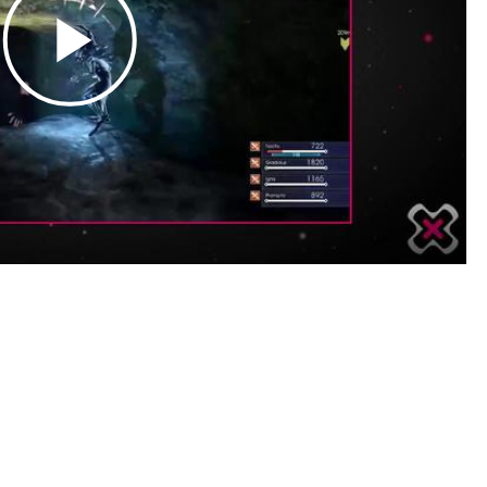
Play
Video