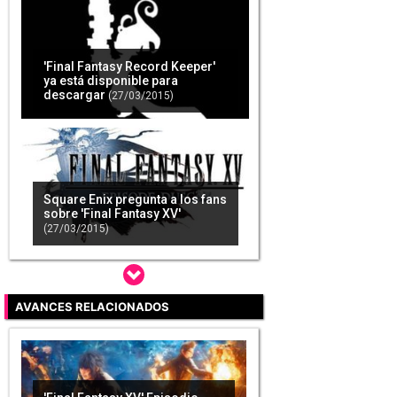
'Final Fantasy Record Keeper'
ya está disponible para
descargar
(27/03/2015)
Square Enix pregunta a los fans
sobre 'Final Fantasy XV'
(27/03/2015)
AVANCES RELACIONADOS
'Final Fantasy XV' podría incluir
a chicas en su grupo principal
(31/03/2015)