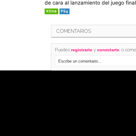
de cara al lanzamiento del juego final
XOne
PS4
COMENTARIOS
Puedes
y
, o come
registrarte
conectarte