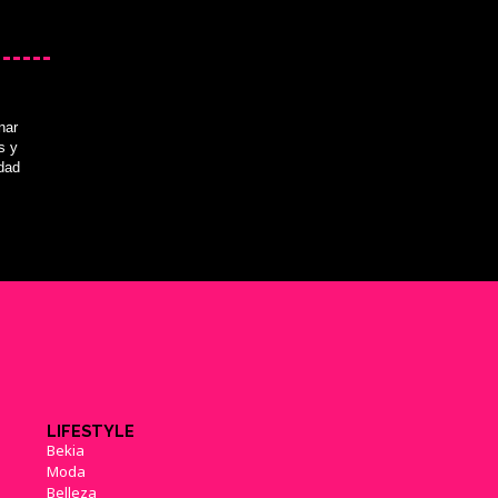
'Final Fantasy XV' no saldrá
este año fiscal; mínimo abril de
2016
nar
(29/05/2015)
s y
idad
¿Por qué 'Final Fantasy XV'
sólo tiene protagonistas
masculinos? Su director lo
explica
(26/03/2015)
Vídeo Impresiones: 'Final
LIFESTYLE
Fantasy XV' Episodio Duscae,
Bekia
combate y mundo
(26/03/2015)
Moda
Belleza