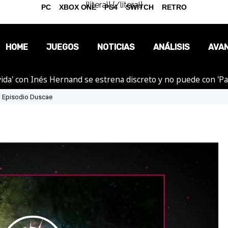
{literal}
{/literal}
PC
XBOX ONE
PS4
SWITCH
RETRO
HOME
JUEGOS
NOTICIAS
ANÁLISIS
AVA
ida' con Inés Hernand se estrena discreto y no puede con 'P
OPINIÓN
V' Episodio Duscae
REPORTAJES