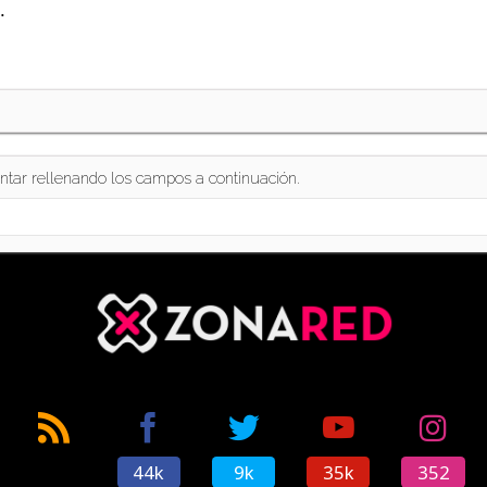
.
ntar rellenando los campos a continuación.
44k
9k
35k
352