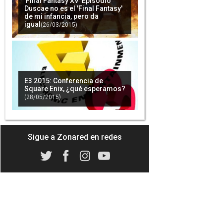
'Final Fantasy XV' Episodio
Duscae no es el 'Final Fantasy'
de mi infancia, pero da
igual
(26/03/2015)
'Final Fantasy Type-0 HD' vende
por debajo de lo esperado en
Japón
(31/03/2015)
E3 2015: Conferencia de
Square Enix, ¿qué esperamos?
(28/05/2015)
El tridente 'Final Fantasy XV' -
'Persona 5' - 'Bravely Second'
atrapa a los lectores de
Famitsu
(06/04/2015)
Sigue a Zonared en redes
'Final Fantasy XV' recibe la
ayuda de los desarrolladores
de 'Type-0 HD'
(06/04/2015)