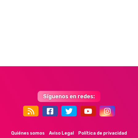
Síguenos en redes:
44k
9k
35k
352
Quiénes somos
Aviso Legal
Política de privacidad