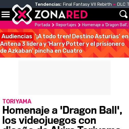
Tendencias:
Final Fantasy VII Rebirth
DLC T
Portada
Reportajes
Homenaje a 'Dragon Ball',
Audiencias
'¡A todo tren! Destino Asturias' en
Antena 3 lidera y 'Harry Potter y el prisionero
de Azkaban' pincha en Cuatro
TORIYAMA
Homenaje a 'Dragon Ball',
los videojuegos con