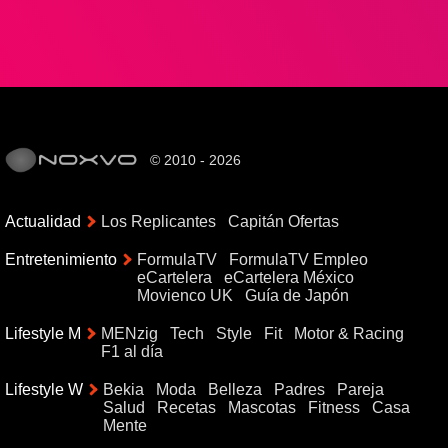
© 2010 - 2026
Actualidad
Los Replicantes
Capitán Ofertas
Entretenimiento
FormulaTV
FormulaTV Empleo
eCartelera
eCartelera México
Movienco UK
Guía de Japón
Lifestyle M
MENzig
Tech
Style
Fit
Motor & Racing
F1 al día
Lifestyle W
Bekia
Moda
Belleza
Padres
Pareja
Salud
Recetas
Mascotas
Fitness
Casa
Mente