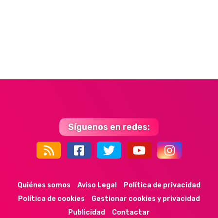
Síguenos en redes:
44k
9k
35k
352
Quiénes somos
Aviso Legal
Política de privacidad
Política de cookies
Gestionar cookies y privacidad
Publicidad
Contactar