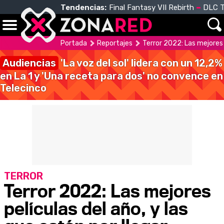
Tendencias:
Final Fantasy VII Rebirth
DLC T
Portada
Reportajes
Terror 2022: Las mejores p
Audiencias
'La voz del sol' lidera con un 12,2%
en La 1 y 'Una receta para dos' no convence en
Telecinco
TERROR
Terror 2022: Las mejores
películas del año, y las