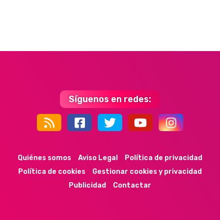
Síguenos en redes:
44k
9k
35k
352
Quiénes somos
Aviso Legal
Política de privacidad
Política de cookies
Gestionar cookies y privacidad
Publicidad
Contactar