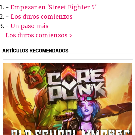
-
Empezar en 'Street Fighter 5'
-
Los duros comienzos
-
Un paso más
Los duros comienzos >
ARTÍCULOS RECOMENDADOS