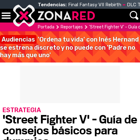
Tendencias:
Final Fantasy VII Rebirth
DLC T
Portada
Reportajes
'Street Fighter V' - Guí
Audiencias
'Ordena tu vida' con Inés Hernand
se estrena discreto y no puede con 'Padre no
hay más que uno'
ESTRATEGIA
'Street Fighter V' - Guía de
consejos básicos para