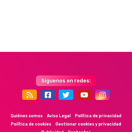
Síguenos en redes:
44k
9k
35k
352
Quiénes somos
Aviso Legal
Política de privacidad
Política de cookies
Gestionar cookies y privacidad