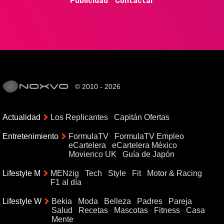
Publicidad
Contactar
© 2010 - 2026
Actualidad
Los Replicantes
Capitán Ofertas
Entretenimiento
FormulaTV
FormulaTV Empleo
eCartelera
eCartelera México
Movienco UK
Guía de Japón
Lifestyle M
MENzig
Tech
Style
Fit
Motor & Racing
F1 al día
Lifestyle W
Bekia
Moda
Belleza
Padres
Pareja
Salud
Recetas
Mascotas
Fitness
Casa
Mente