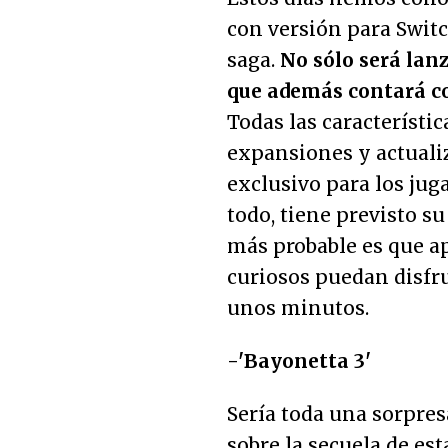
con versión para Switc
saga.
No sólo será lan
que además contará co
Todas las característic
expansiones y actualiz
exclusivo para los jug
todo, tiene previsto s
más probable es que ap
curiosos puedan disfr
unos minutos.
-'Bayonetta 3'
Sería toda una sorpre
sobre la secuela de est