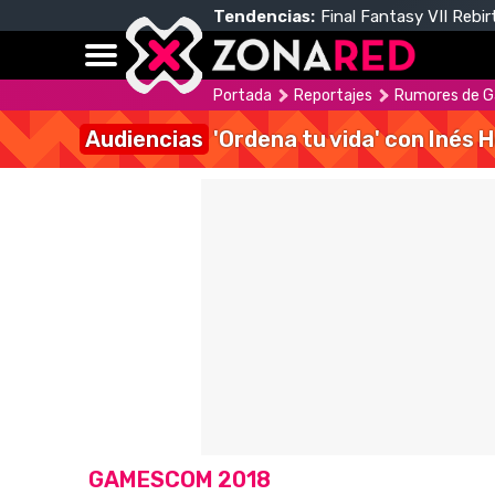
Tendencias:
Final Fantasy VII Rebir
Portada
Reportajes
Rumores de G
Audiencias
'Ordena tu vida' con Inés 
GAMESCOM 2018