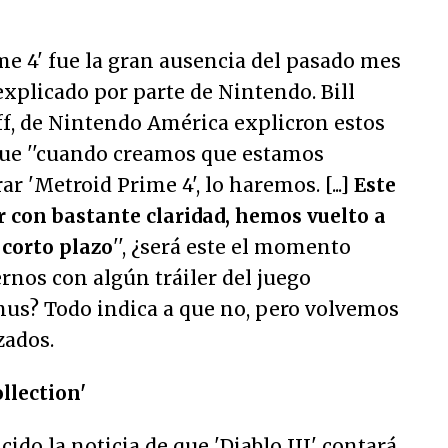
me 4' fue la gran ausencia del pasado mes
explicado por parte de Nintendo. Bill
ff, de Nintendo América explicron estos
e ''
cuando creamos que estamos
 'Metroid Prime 4', lo haremos. [...]
Este
r con bastante claridad, hemos vuelto a
 corto plazo
'', ¿será este el momento
nos con algún tráiler del juego
us? Todo indica a que no, pero volvemos
zados.
ollection'
ido la noticia de que 'Diablo III' contará