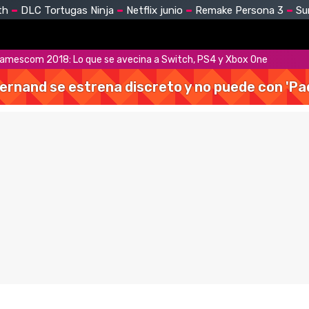
th
DLC Tortugas Ninja
Netflix junio
Remake Persona 3
Su
amescom 2018: Lo que se avecina a Switch, PS4 y Xbox One
Hernand se estrena discreto y no puede con 'Pa