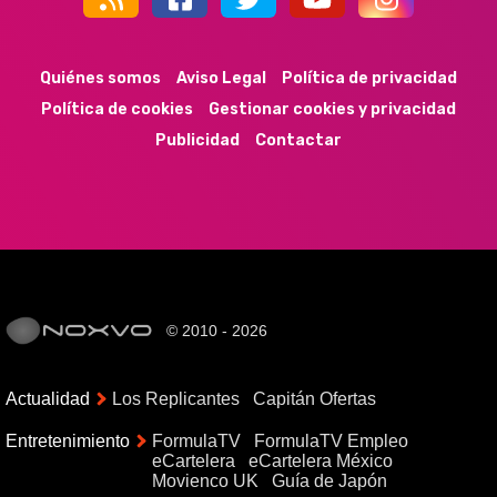
44k
9k
35k
352
Quiénes somos
Aviso Legal
Política de privacidad
Política de cookies
Gestionar cookies y privacidad
Publicidad
Contactar
© 2010 - 2026
Actualidad
Los Replicantes
Capitán Ofertas
Entretenimiento
FormulaTV
FormulaTV Empleo
eCartelera
eCartelera México
Movienco UK
Guía de Japón