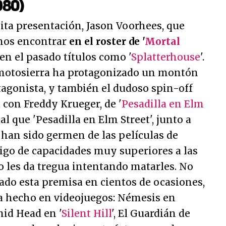
980)
ita presentación, Jason Voorhees, que
mos encontrar
en el roster de '
Mortal
 en el pasado títulos como '
Splatterhouse
'.
 motosierra ha protagonizado un montón
tagonista, y también el dudoso spin-off
a con Freddy Krueger, de '
Pesadilla en Elm
gual que 'Pesadilla en Elm Street', junto a
 han sido germen de las películas de
go de capacidades muy superiores a las
o les da tregua intentando matarles. No
ado esta premisa en cientos de ocasiones,
a hecho en videojuegos: Némesis en
mid Head en '
Silent Hill
', El Guardián de