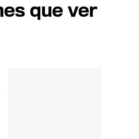
enes que ver
'