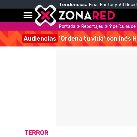
Tendencias:
Final Fantasy VII Rebir
Portada
Reportajes
9 películas de
Audiencias
'Ordena tu vida' con Inés 
TERROR