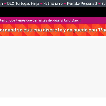
th
DLC Tortugas Ninja
Netflix junio
Remake Persona 3
Su
 terror que tienes que ver antes de jugar a 'Until Dawn'
Hernand se estrena discreto y no puede con 'Pa