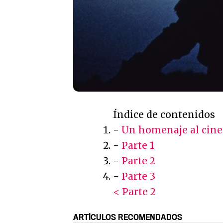
Índice de contenidos
-
Un homenaje al cine 
-
Parte 1
-
Parte 2
-
Parte 3
< Parte 2
ARTÍCULOS RECOMENDADOS