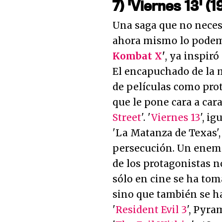
7) 'Viernes 13' (1
Una saga que no neces
ahora mismo lo pode
Kombat X
'
, ya inspiró
El encapuchado de la
de películas como pro
que le pone cara a car
Street
'. '
Viernes 13
', i
'La Matanza de Texas',
persecución. Un enemi
de los protagonistas n
sólo en cine se ha tom
sino que también se h
'
Resident Evil 3
', Pyra