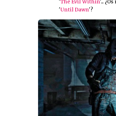
'
The Evil Within
'... ¿
'
Until Dawn
'?