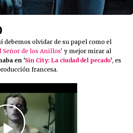
)
uí debemos olvidar de su papel como el
l Señor de los Anillos
' y mejor mirar al
maba en '
Sin City: La ciudad del pecado
'
, es
producción francesa.