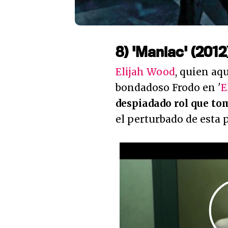
8) 'Maniac' (2012
Elijah Wood
, quien aq
bondadoso Frodo en '
E
despiadado rol que to
el perturbado de esta 