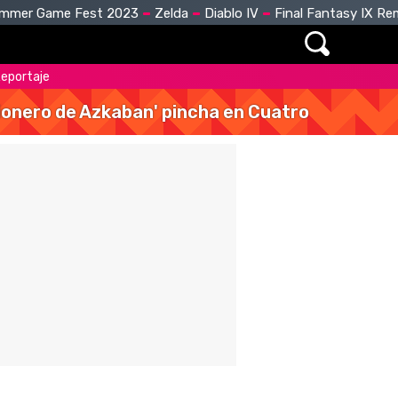
mmer Game Fest 2023
Zelda
Diablo IV
Final Fantasy IX R
Reportaje
isionero de Azkaban' pincha en Cuatro