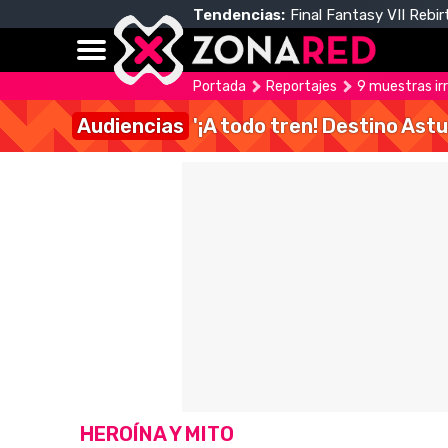
Tendencias:
Final Fantasy VII Rebir
Portada
Reportajes
9 muestras irr
Audiencias
'¡A todo tren! Destino Astu
HEROÍNA Y MITO