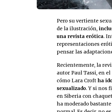
Pero su vertiente sex
de la ilustración,
inclu
una revista erótica
. I
representaciones erót
pensar las adaptacione
Recientemente, la rev
autor Paul Tassi, en e
cómo Lara Croft
ha id
sexualizado
. Y si nos
en Siberia con chaquet
ha moderado bastante 
normal. Es decir, no e