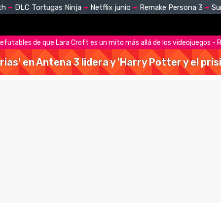
th
DLC Tortugas Ninja
Netflix junio
Remake Persona 3
Su
efutables de que Lara Croft es un mito más allá de los videojuegos - 
rias' en Antena 3 lidera y 'Harry Potter y el pr