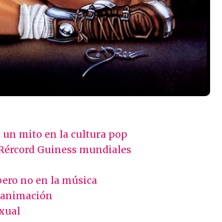
s un mito en la cultura pop
 Rércord Guiness mundiales
pero no en la música
la animación
exual