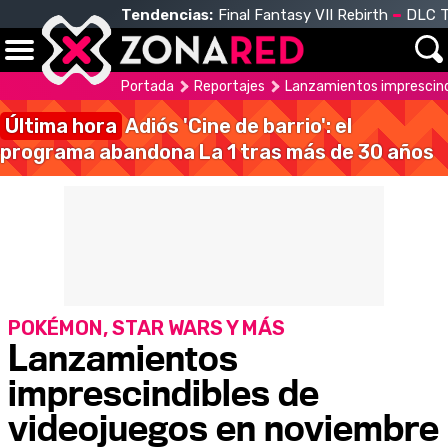
Tendencias:
Final Fantasy VII Rebirth
DLC T
Portada
Reportajes
Lanzamientos imprescind
Última hora
Adiós 'Cine de barrio': el
programa abandona La 1 tras más de 30 años
POKÉMON, STAR WARS Y MÁS
Lanzamientos
imprescindibles de
videojuegos en noviembre