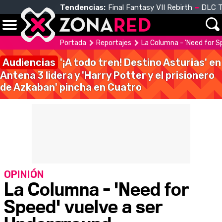
Tendencias:
Final Fantasy VII Rebirth
DLC T
Portada
Reportajes
La Columna - 'Need for S
Audiencias
'¡A todo tren! Destino Asturias' en
Antena 3 lidera y 'Harry Potter y el prisionero
de Azkaban' pincha en Cuatro
OPINIÓN
La Columna - 'Need for
Speed' vuelve a ser