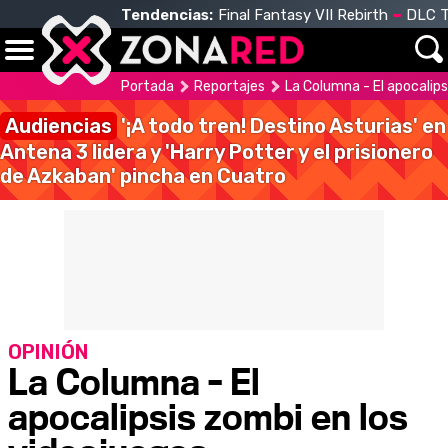
Tendencias:
Final Fantasy VII Rebirth
DLC T
Portada
Reportajes
La Columna - El apocalips
Audiencias
'¡A todo tren! Destino Asturias' en
Antena 3 lidera y 'Harry Potter y el prisionero
de Azkaban' pincha en Cuatro
OPINIÓN
La Columna - El
apocalipsis zombi en los