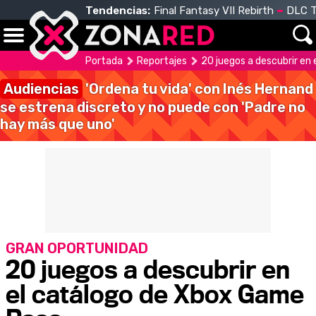
Tendencias:
Final Fantasy VII Rebirth
DLC T
Portada
Reportajes
20 juegos a descubrir en
Audiencias
'Ordena tu vida' con Inés Hernand
se estrena discreto y no puede con 'Padre no
hay más que uno'
GRAN OPORTUNIDAD
20 juegos a descubrir en
el catálogo de Xbox Game