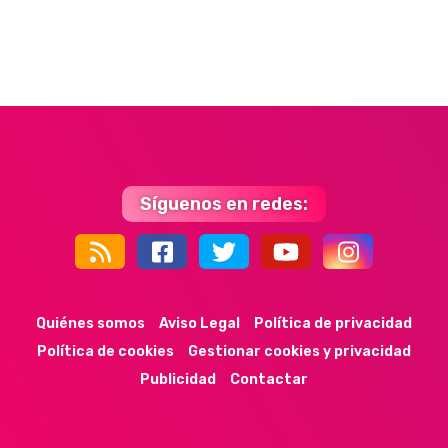
Síguenos en redes:
44k
9k
35k
352
Quiénes somos
Aviso Legal
Política de privacidad
Política de cookies
Gestionar cookies y privacidad
Publicidad
Contactar