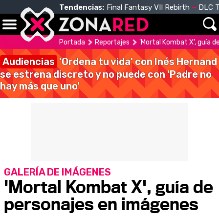
Tendencias:
Final Fantasy VII Rebirth
DLC T
Portada
Reportajes
'Mortal Kombat X', guía 
Audiencias
'Ordena tu vida' con Inés Hernand
se estrena discreto y no puede con 'Padre no
hay más que uno'
GALERÍA DE IMÁGENES
'Mortal Kombat X', guía de
personajes en imágenes