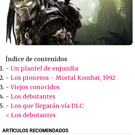
Índice de contenidos
-
Un plantel de enjundia
-
Los pioneros - Mortal Kombat, 1992
-
Viejos conocidos
-
Los debutantes
-
Los que llegarán vía DLC
< Los debutantes
ARTÍCULOS RECOMENDADOS