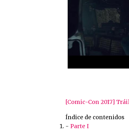
[Comic-Con 2017] Tráil
Índice de contenidos
-
Parte I