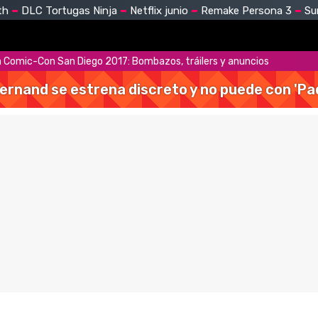
th
DLC Tortugas Ninja
Netflix junio
Remake Persona 3
Su
va Comic-Con San Diego 2017: Bombazos, tráilers y anuncios
Hernand se estrena discreto y no puede con 'Pa