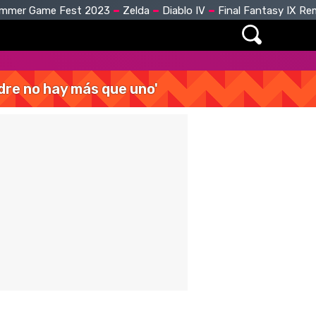
mmer Game Fest 2023
Zelda
Diablo IV
Final Fantasy IX R
dre no hay más que uno'