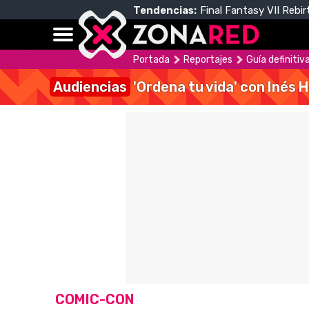
Tendencias:
Final Fantasy VII Rebir
Portada
Reportajes
Guía definiti
Audiencias
'Ordena tu vida' con Inés 
COMIC-CON