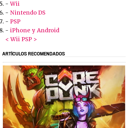
-
Wii
-
Nintendo DS
-
PSP
-
iPhone y Android
< Wii
PSP >
ARTÍCULOS RECOMENDADOS