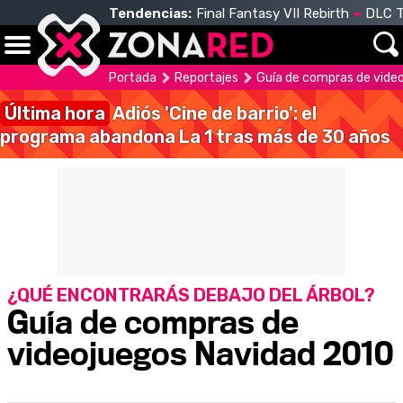
Tendencias:
Final Fantasy VII Rebirth
DLC T
Portada
Reportajes
Guía de compras de vide
Última hora
Adiós 'Cine de barrio': el
programa abandona La 1 tras más de 30 años
¿QUÉ ENCONTRARÁS DEBAJO DEL ÁRBOL?
Guía de compras de
videojuegos Navidad 2010