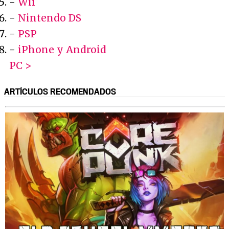
-
Wii
-
Nintendo DS
-
PSP
-
iPhone y Android
PC >
ARTÍCULOS RECOMENDADOS