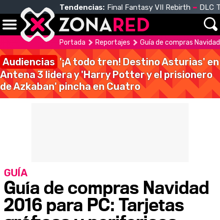
Tendencias:
Final Fantasy VII Rebirth
DLC T
Portada
Reportajes
Guía de compras Navidad 
Audiencias
'¡A todo tren! Destino Asturias' en
Antena 3 lidera y 'Harry Potter y el prisionero
de Azkaban' pincha en Cuatro
GUÍA
Guía de compras Navidad
2016 para PC: Tarjetas