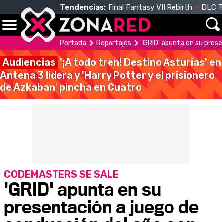
Tendencias:
Final Fantasy VII Rebirth
DLC T
Portada
Reportajes
'GRID' apunta en su pres
Audiencias
'¡A todo tren! Destino Asturias' en
Antena 3 lidera y 'Harry Potter y el prisionero
de Azkaban' pincha en Cuatro
CODEMASTERS SE SALE
'GRID' apunta en su
presentación a juego de