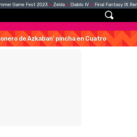
mmer Game Fest 2023
Zelda
Diablo IV
Final Fantasy IX R
isionero de Azkaban' pincha en Cuatro