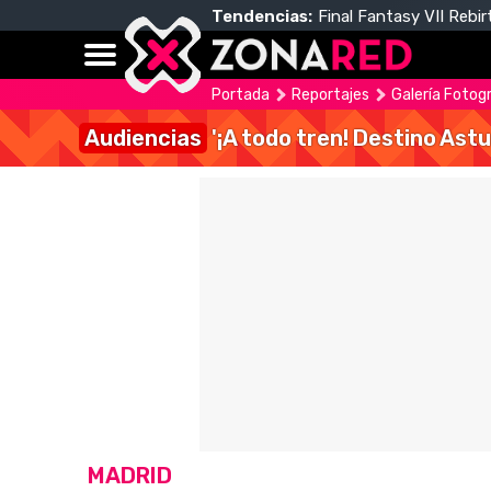
Tendencias:
Final Fantasy VII Rebir
Portada
Reportajes
Galería Fotog
Audiencias
'¡A todo tren! Destino Astu
MADRID