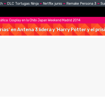
th
DLC Tortugas Ninja
Netflix junio
Remake Persona 3
Su
ráfica: Cosplay en la Chibi Japan Weekend Madrid 2014
rias' en Antena 3 lidera y 'Harry Potter y el pr