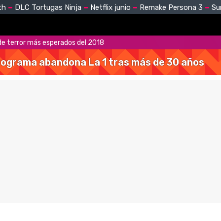
th
DLC Tortugas Ninja
Netflix junio
Remake Persona 3
Su
de terror más esperados del 2018
 programa abandona La 1 tras más de 30 años