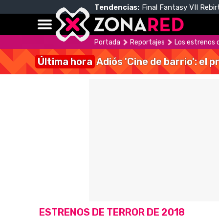
Tendencias:
Final Fantasy VII Rebir
Portada
Reportajes
Los estrenos 
Última hora
Adiós 'Cine de barrio': el
ESTRENOS DE TERROR DE 2018