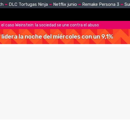
th
DLC Tortugas Ninja
Netflix junio
Remake Persona 3
Su
 el caso Weinstein: la sociedad se une contra el abuso
y lidera la noche del miércoles con un 9,1%