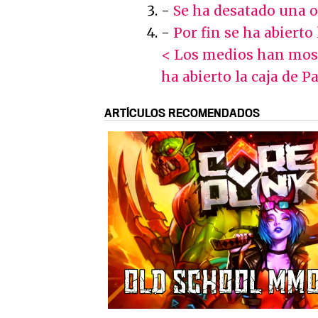
-
Se ha desatado una 
-
Por fin se ha abierto
< Los medios han mos
ha abierto la caja de 
ARTÍCULOS RECOMENDADOS