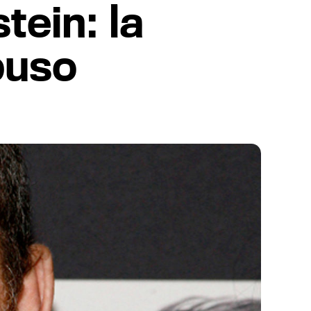
tein: la
buso