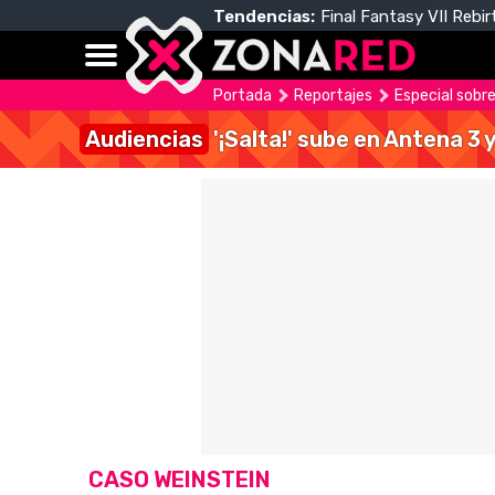
Tendencias:
Final Fantasy VII Rebir
Portada
Reportajes
Especial sobre
Audiencias
'¡Salta!' sube en Antena 3 
CASO WEINSTEIN