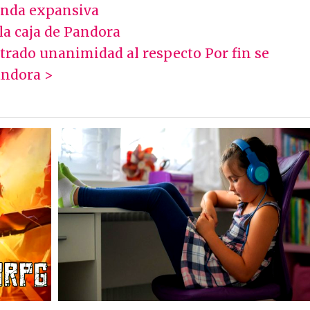
onda expansiva
 la caja de Pandora
trado unanimidad al respecto
Por fin se
Pandora >