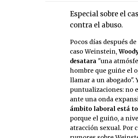
Especial sobre el ca
contra el abuso.
Pocos días después de 
caso Weinstein,
Woody 
desatara
"
una atmósfer
hombre que guiñe el oj
llamar a un abogado
".
puntualizaciones: no 
ante una onda expans
ámbito laboral está to
porque el guiño, a nive
atracción sexual. Por 
rumores sobre Weinst