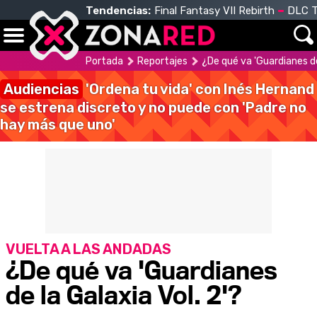
Tendencias:
Final Fantasy VII Rebirth
DLC T
Portada
Reportajes
¿De qué va 'Guardianes de 
Audiencias
'Ordena tu vida' con Inés Hernand
se estrena discreto y no puede con 'Padre no
hay más que uno'
VUELTA A LAS ANDADAS
¿De qué va 'Guardianes
de la Galaxia Vol. 2'?