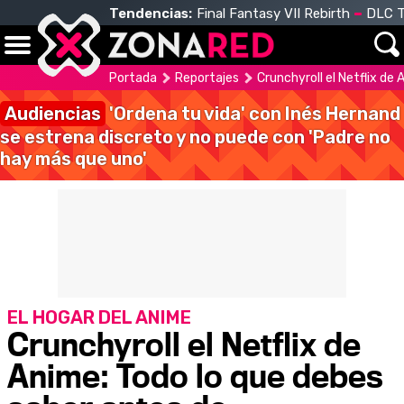
Tendencias:
Final Fantasy VII Rebirth
DLC T
Portada
Reportajes
Crunchyroll el Netflix de
Audiencias
'Ordena tu vida' con Inés Hernand
se estrena discreto y no puede con 'Padre no
hay más que uno'
EL HOGAR DEL ANIME
Crunchyroll el Netflix de
Anime: Todo lo que debes