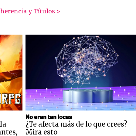
s
herencia y Títulos >
No eran tan locas
la
¿Te afecta más de lo que crees?
antes,
Mira esto