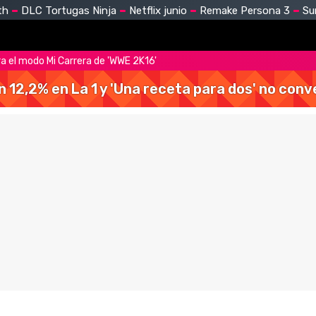
th
DLC Tortugas Ninja
Netflix junio
Remake Persona 3
Su
ra el modo Mi Carrera de 'WWE 2K16'
 un 12,2% en La 1 y 'Una receta para dos' no con