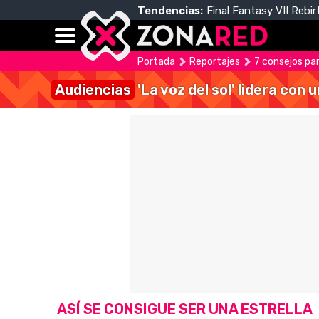
Tendencias:
Final Fantasy VII Rebir
Portada
Reportajes
7 consejos pa
Audiencias
'La voz del sol' lidera con
ASÍ SE CONSIGUE SER UNA ESTRELLA