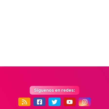
Síguenos en redes:
44k
9k
35k
352