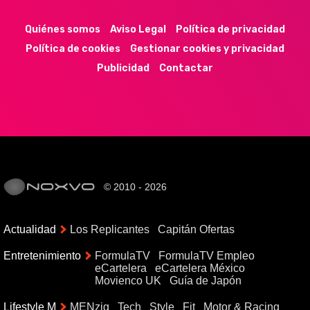
Quiénes somos
Aviso Legal
Política de privacidad
Política de cookies
Gestionar cookies y privacidad
Publicidad
Contactar
© 2010 - 2026
Actualidad
Los Replicantes
Capitán Ofertas
Entretenimiento
FormulaTV
FormulaTV Empleo
eCartelera
eCartelera México
Movienco UK
Guía de Japón
Lifestyle M
MENzig
Tech
Style
Fit
Motor & Racing