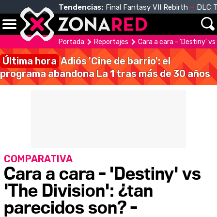
Tendencias:
Final Fantasy VII Rebirth
DLC T
Portada
Reportajes
Cara a cara - 'Destiny' v
Última hora
Adiós 'Cine de barrio': el
programa abandona La 1 tras más de 30 años
COMPARATIVA
Cara a cara - 'Destiny' vs
'The Division': ¿tan
parecidos son? -