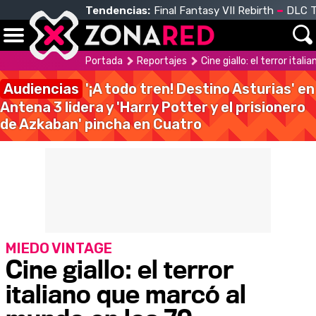
Tendencias:
Final Fantasy VII Rebirth
DLC T
Portada
Reportajes
Cine giallo: el terror ita
Audiencias
'¡A todo tren! Destino Asturias' en
Antena 3 lidera y 'Harry Potter y el prisionero
de Azkaban' pincha en Cuatro
MIEDO VINTAGE
Cine giallo: el terror
italiano que marcó al