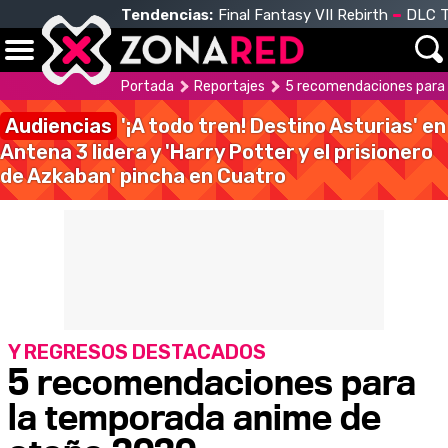
Tendencias:
Final Fantasy VII Rebirth
DLC T
Portada
Reportajes
5 recomendaciones para
Audiencias
'¡A todo tren! Destino Asturias' en
Antena 3 lidera y 'Harry Potter y el prisionero
de Azkaban' pincha en Cuatro
Y REGRESOS DESTACADOS
5 recomendaciones para
la temporada anime de