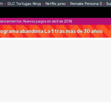
th
DLC Tortugas Ninja
Netflix junio
Remake Persona 3
Su
 lanzamientos: Nuevos juegos en abril de 2018
 programa abandona La 1 tras más de 30 años