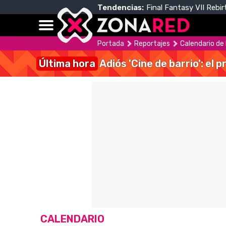
Tendencias:
Final Fantasy VII Rebir
Portada
Reportajes
Calendario de
Última hora
Adiós 'Cine de barrio': el
CALENDARIO