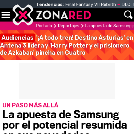
Tendencias:
Final Fantasy VII Rebirth
DLC T
Portada
Reportajes
La apuesta de Samsung p
Audiencias
'¡A todo tren! Destino Asturias' en
Antena 3 lidera y 'Harry Potter y el prisionero
de Azkaban' pincha en Cuatro
UN PASO MÁS ALLÁ
La apuesta de Samsung
por el potencial resumida