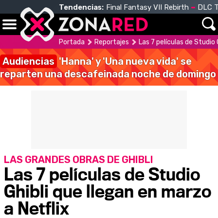
Tendencias:
Final Fantasy VII Rebirth
DLC T
Portada
Reportajes
Las 7 películas de Studio 
Audiencias
'Hanna' y 'Una nueva vida' se
reparten una descafeinada noche de domingo
LAS GRANDES OBRAS DE GHIBLI
Las 7 películas de Studio
Ghibli que llegan en marzo
a Netflix