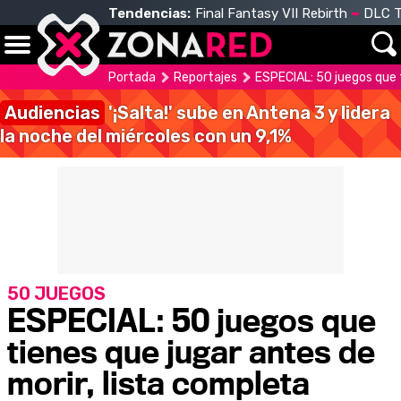
Tendencias:
Final Fantasy VII Rebirth
DLC T
Portada
Reportajes
ESPECIAL: 50 juegos que t
Audiencias
'¡Salta!' sube en Antena 3 y lidera
la noche del miércoles con un 9,1%
50 JUEGOS
ESPECIAL: 50 juegos que
tienes que jugar antes de
morir, lista completa